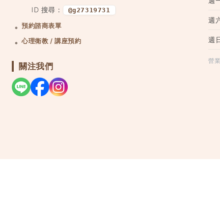
週
ID 搜尋：
@g27319731
週
預約諮商表單
週
心理衛教 / 講座預約
營
關注我們