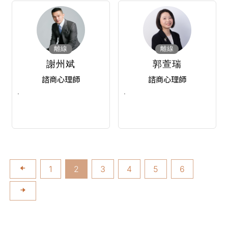
離線
離線
謝州斌
郭萱瑞
諮商心理師
諮商心理師
·
·
1
2
3
4
5
6