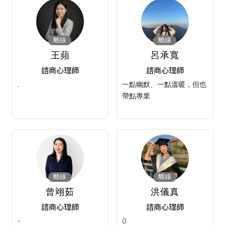
離線
離線
王蘋
呂承寬
諮商心理師
諮商心理師
.
一點幽默、一點溫暖，但也
帶點專業
離線
離線
曾翊茹
洪儀真
諮商心理師
諮商心理師
-
0