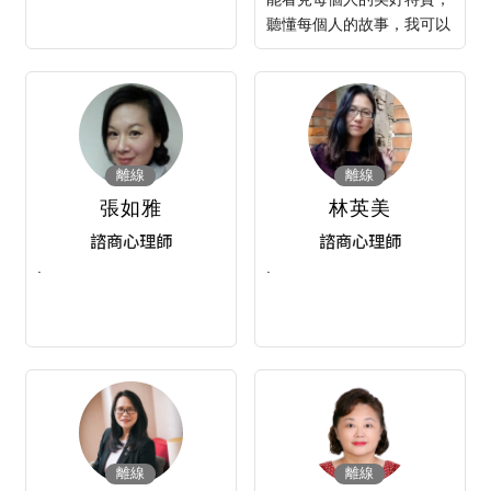
聽懂每個人的故事，我可以
回應故事裡的渴望與掙扎，
幫助
離線
離線
張如雅
林英美
諮商心理師
諮商心理師
·
·
離線
離線