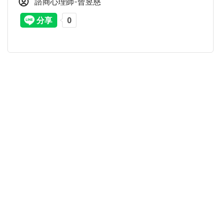
諮商心理師-曾昱慈